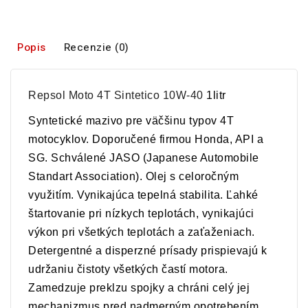
Popis
Recenzie (0)
Repsol Moto 4T Sintetico 10W-40
1litr
Syntetické mazivo pre väčšinu typov 4T
motocyklov. Doporučené firmou Honda, API a
SG. Schválené JASO (Japanese Automobile
Standart Association). Olej s celoročným
využitím. Vynikajúca tepelná stabilita. Ľahké
štartovanie pri nízkych teplotách, vynikajúci
výkon pri všetkých teplotách a zaťaženiach.
Detergentné a disperzné prísady prispievajú k
udržaniu čistoty všetkých častí motora.
Zamedzuje preklzu spojky a chráni celý jej
mechanizmus pred nadmerným opotrebením.