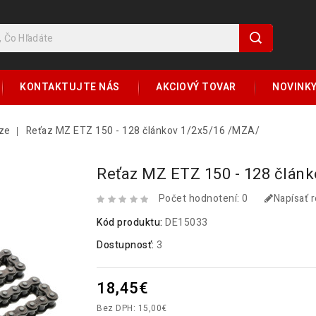
KONTAKTUJTE NÁS
AKCIOVÝ TOVAR
NOVINK
aze
Reťaz MZ ETZ 150 - 128 článkov 1/2x5/16 /MZA/
Reťaz MZ ETZ 150 - 128 člán
Počet hodnotení: 0
Napísať 
Kód produktu:
DE15033
Dostupnosť:
3
18,45€
Bez DPH: 15,00€