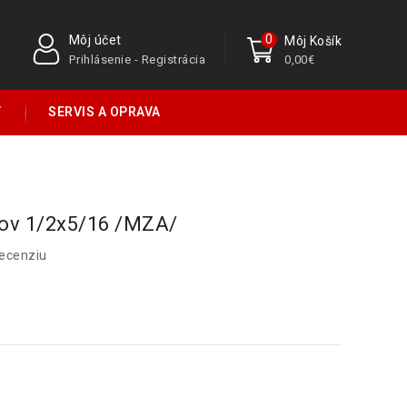
0
Môj účet
Môj Košík
Prihlásenie - Registrácia
0,00€
Y
SERVIS A OPRAVA
kov 1/2x5/16 /MZA/
recenziu