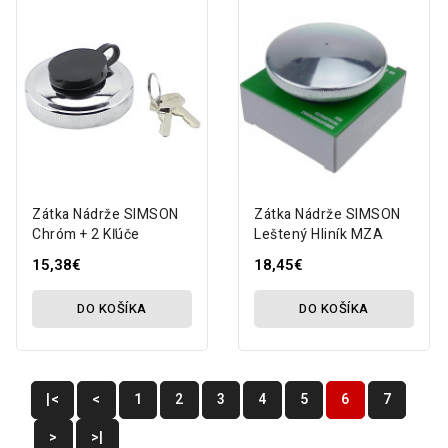
Zátka Nádrže SIMSON
Zátka Nádrže SIMSON
Chróm + 2 Kľúče
Leštený Hliník MZA
15,38€
18,45€
DO KOŠÍKA
DO KOŠÍKA
|<
<
1
2
3
4
5
6
7
>
>|